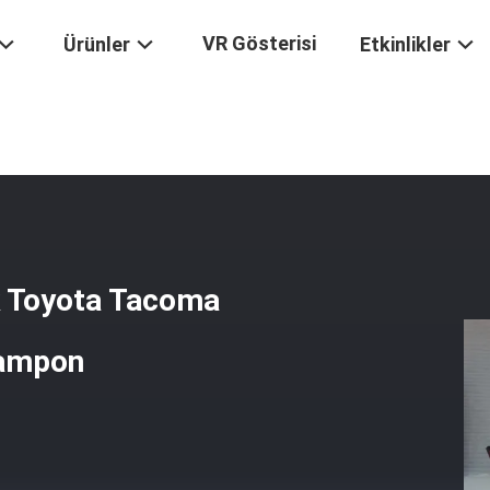
VR Gösterisi
Ürünler
Etkinlikler
i Toptan SGS Çelik Toyota Tacoma Bull Bar 4x4 Araba Ön Arka Tampo
k Toyota Tacoma
Tampon