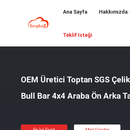
Ana Sayfa
Hakkımızda
Ana Sayfa
/
Ürünler
/
Kamyon Boğa Çubuğu
/
OEM Üretic
Teklif Isteği
OEM Üretici Toptan SGS Çeli
Bull Bar 4x4 Araba Ön Arka 
En Iyi Fiyat
Mail Gönder