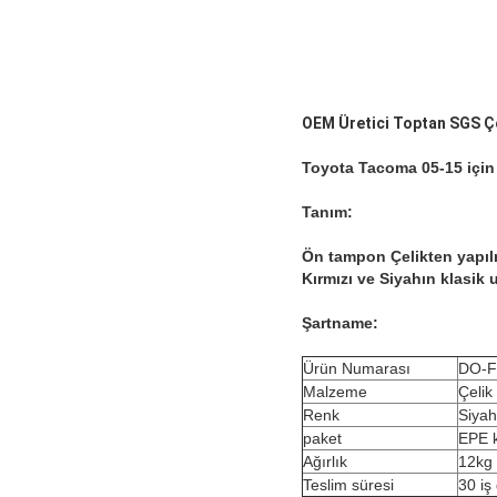
OEM Üretici Toptan SGS Ç
Toyota Tacoma 05-15 için 
Tanım:
Ön tampon Çelikten yapılm
Kırmızı ve Siyahın klasik
Şartname:
Ürün Numarası
DO-F
Malzeme
Çelik
Renk
Siyah
paket
EPE k
Ağırlık
12kg
Teslim süresi
30 iş