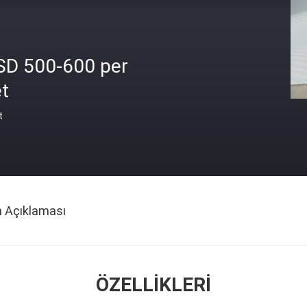
SD 500-600 per
t
t
n Açıklaması
ÖZELLIKLERI