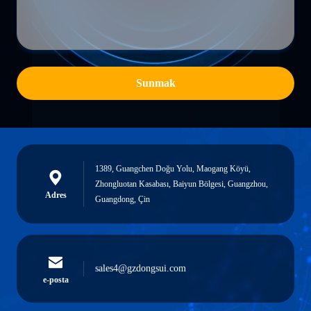
Sunmak
1389, Guangchen Doğu Yolu, Maogang Köyü,
Zhongluotan Kasabası, Baiyun Bölgesi, Guangzhou,
Adres
Guangdong, Çin
sales4@gzdongsui.com
e-posta