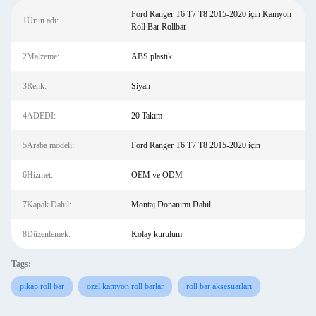
Ford Ranger T6 T7 T8 2015-2020 için Kamyon
1Ürün adı:
Roll Bar Rollbar
2Malzeme:
ABS plastik
3Renk:
Siyah
4ADEDI:
20 Takım
5Araba modeli:
Ford Ranger T6 T7 T8 2015-2020 için
6Hizmet:
OEM ve ODM
7Kapak Dahil:
Montaj Donanımı Dahil
8Düzenlemek:
Kolay kurulum
Tags:
pikap roll bar
özel kamyon roll barlar
roll bar aksesuarları