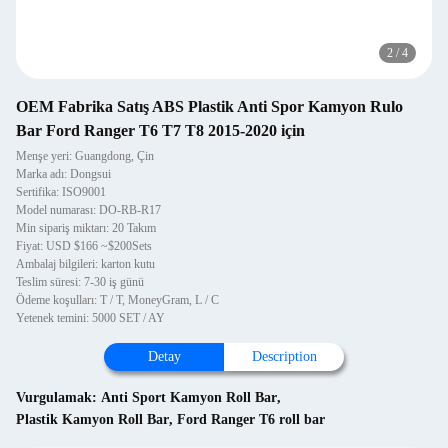
2
/
4
OEM Fabrika Satış ABS Plastik Anti Spor Kamyon Rulo
Bar Ford Ranger T6 T7 T8 2015-2020 için
Menşe yeri: Guangdong, Çin
Marka adı: Dongsui
Sertifika: ISO9001
Model numarası: DO-RB-R17
Min sipariş miktarı: 20 Takım
Fiyat: USD $166 ~$200Sets
Ambalaj bilgileri: karton kutu
Teslim süresi: 7-30 iş günü
Ödeme koşulları: T / T, MoneyGram, L / C
Yetenek temini: 5000 SET / AY
Detay
Description
Vurgulamak:
Anti Sport Kamyon Roll Bar
,
Plastik Kamyon Roll Bar
,
Ford Ranger T6 roll bar