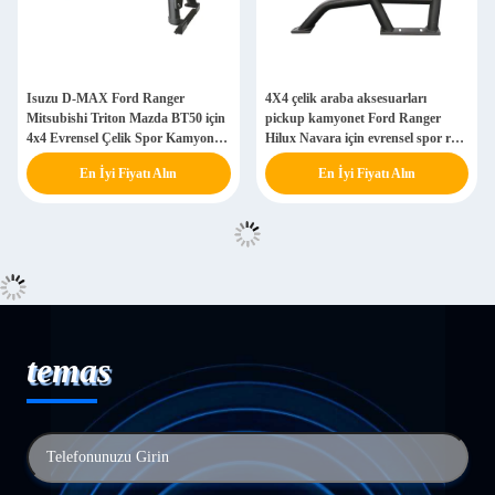
Isuzu D-MAX Ford Ranger
4X4 çelik araba aksesuarları
Mitsubishi Triton Mazda BT50 için
pickup kamyonet Ford Ranger
4x4 Evrensel Çelik Spor Kamyon
Hilux Navara için evrensel spor rulo
Rulo Bar
çubuğu
En İyi Fiyatı Alın
En İyi Fiyatı Alın
temas