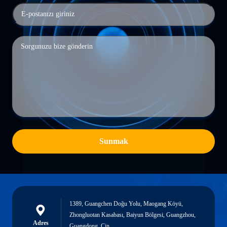
Sunmak
1389, Guangchen Doğu Yolu, Maogang Köyü,
Zhongluotan Kasabası, Baiyun Bölgesi, Guangzhou,
Adres
Guangdong, Çin