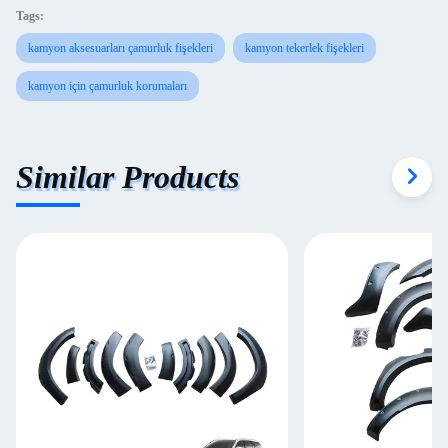
Tags:
kamyon aksesuarları çamurluk fişekleri
kamyon tekerlek fişekleri
kamyon için çamurluk korumaları
Similar Products