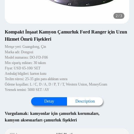
2
/
3
Kompakt İnşaat Kamyon Çamurluk Ford Ranger için Uzun
Hizmet Ömrü Fişekleri
Menşe yeri: Guangdong, Çin
Marka adı: Dongsui
Model numarası: DO-FD-F06
Min sipariş miktarı: 30 takım
Fiyat: USD 65-100/ SET
Ambalaj bilgileri: karton kutu
Teslim süresi: 25-35 gün para aldıktan sonra
Ödeme koşulları: L / C, D / A, D / P, T / T, Western Union, MoneyGram
Yetenek temini: 5000 SET / AY
Detay
Description
Vurgulamak:
kamyonlar için çamurluk korumaları
,
kamyon aksesuarları çamurluk fişekleri