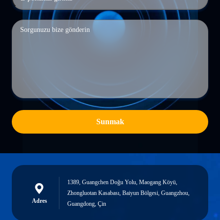
Sunmak
1389, Guangchen Doğu Yolu, Maogang Köyü,
Zhongluotan Kasabası, Baiyun Bölgesi, Guangzhou,
Adres
Guangdong, Çin