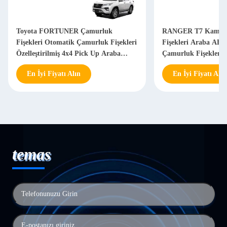
Toyota FORTUNER Çamurluk
RANGER T7 Kamyo
Fişekleri Otomatik Çamurluk Fişekleri
Fişekleri Araba ABS
Özelleştirilmiş 4x4 Pick Up Araba
Çamurluk Fişekleri
Aksesuarları
En İyi Fiyatı Alın
En İyi Fiyatı Alın
temas