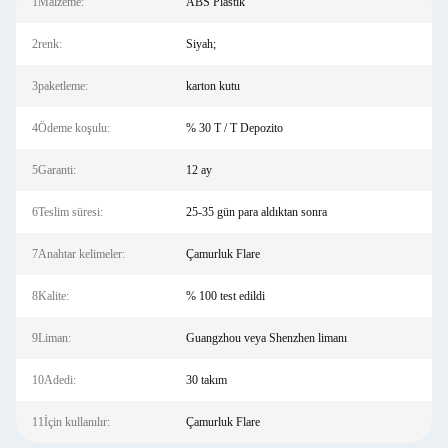
1Malzeme:
ABS Plastik
2renk:
Siyah;
3paketleme:
karton kutu
4Ödeme koşulu:
% 30 T / T Depozito
5Garanti:
12 ay
6Teslim süresi:
25-35 gün para aldıktan sonra
7Anahtar kelimeler:
Çamurluk Flare
8Kalite:
% 100 test edildi
9Liman:
Guangzhou veya Shenzhen limanı
10Adedi:
30 takım
11İçin kullanılır:
Çamurluk Flare