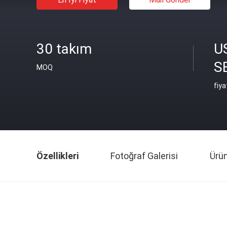
30 takım
U
S
MOQ
fiya
Özellikleri
Fotoğraf Galerisi
Ürü