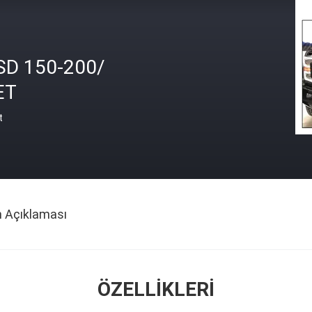
SD 150-200/
ET
t
n Açıklaması
ÖZELLIKLERI