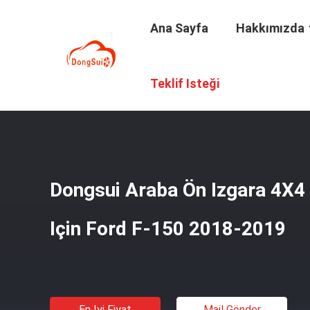
Ana Sayfa
Hakkımızda
Ana Sayfa
/
Ürünler
/
Araba Ön Izgarası
/
Dongsui Araba Ö
Teklif Isteği
Dongsui Araba Ön Izgara 4X4
Için Ford F-150 2018-2019
En Iyi Fiyat
Mail Gönder