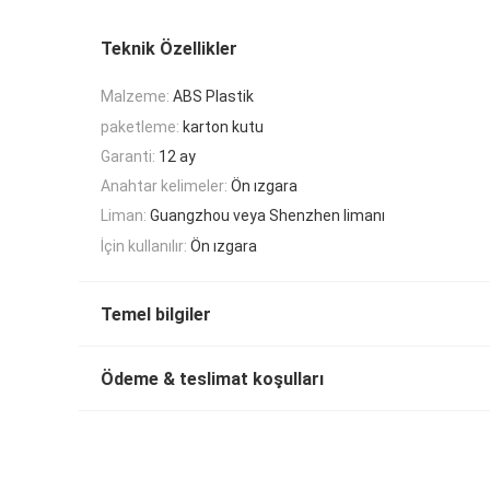
Teknik Özellikler
Malzeme:
ABS Plastik
paketleme:
karton kutu
Garanti:
12 ay
Anahtar kelimeler:
Ön ızgara
Liman:
Guangzhou veya Shenzhen limanı
İçin kullanılır:
Ön ızgara
Temel bilgiler
Ödeme & teslimat koşulları