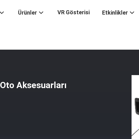
VR Gösterisi
Ürünler
Etkinlikler
n Izgara 4X4 Oto Aksesuarları Için Ford F-150 2018-2019
 Oto Aksesuarları