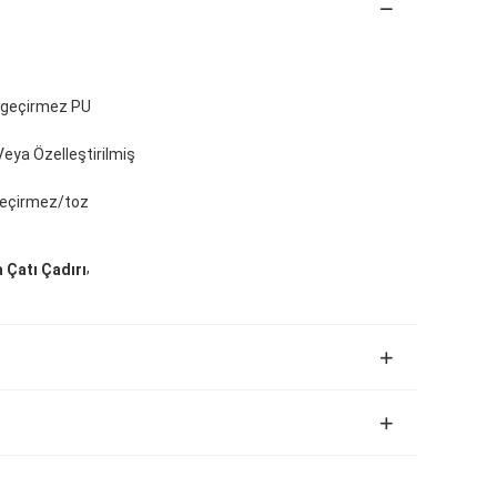
u geçirmez PU
eya Özelleştirilmiş
 geçirmez/toz
,
 Çatı Çadırı