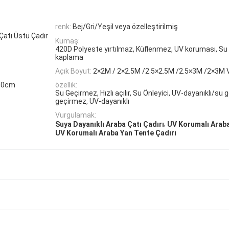
renk:
Bej/Gri/Yeşil veya özelleştirilmiş
atı Üstü Çadır
Kumaş:
420D Polyeste yırtılmaz, Küflenmez, UV koruması, S
kaplama
Açık Boyut:
2×2M / 2×2.5M /2.5×2.5M /2.5×3M /2×3M V
10cm
özellik:
Su Geçirmez, Hızlı açılır, Su Önleyici, UV-dayanıklı/su
geçirmez, UV-dayanıklı
Vurgulamak:
,
Suya Dayanıklı Araba Çatı Çadırı
UV Korumalı Araba
UV Korumalı Araba Yan Tente Çadırı