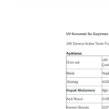
UV Korumalı Su Geçirmez A
180 Derece Araba Tente Fox
Açıklama:
180 
Ürün adı
Çadı
Renk
Yeşil
Kumaş
420D
Kapak Malzemesi
Ağır
Açık Boyut
2×2M
Kanton Boyutu
215