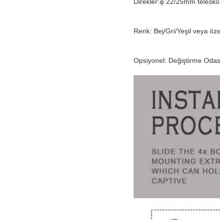
Direkler:φ 22/25mm telesko
Renk: Bej/Gri/Yeşil veya özel
Opsiyonel: Değiştirme Odas