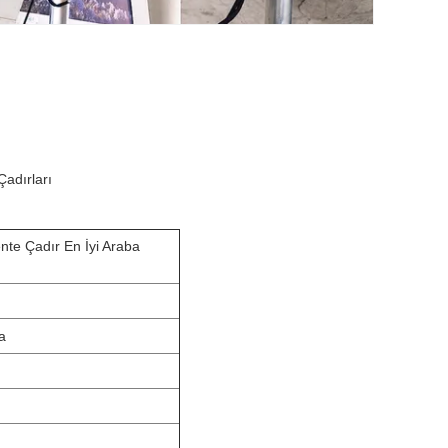
adırları
nte Çadır En İyi Araba
a