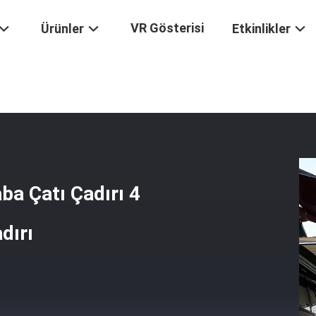
VR Gösterisi
Ürünler
Etkinlikler
eçirmez Araba Çatı Çadırı 4 Sezon Şık Araba Yan Tente Çadırı
a Çatı Çadırı 4
dırı