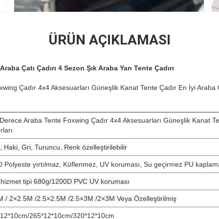
ÜRÜN AÇIKLAMASI
raba Çatı Çadırı 4 Sezon Şık Araba Yan Tente Çadırı
wing Çadır 4x4 Aksesuarları Güneşlik Kanat Tente Çadır En İyi Araba Ç
Derece Araba Tente Foxwing Çadır 4x4 Aksesuarları Güneşlik Kanat Te
rları
, Haki, Gri, Turuncu, Renk özelleştirilebilir
 Polyeste yırtılmaz, Küflenmez, UV koruması, Su geçirmez PU kaplam
 hizmet tipi 680g/1200D PVC UV koruması
 / 2×2.5M /2.5×2.5M /2.5×3M /2×3M Veya Özelleştirilmiş
*12*10cm/265*12*10cm/320*12*10cm