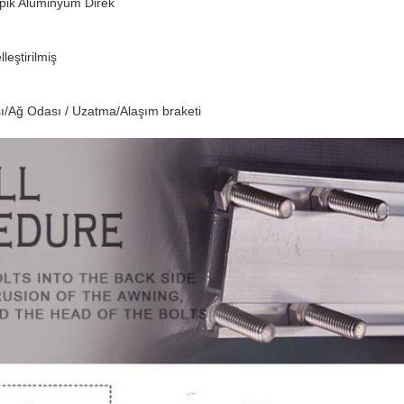
pik Alüminyum Direk
leştirilmiş
ı/Ağ Odası / Uzatma/Alaşım braketi