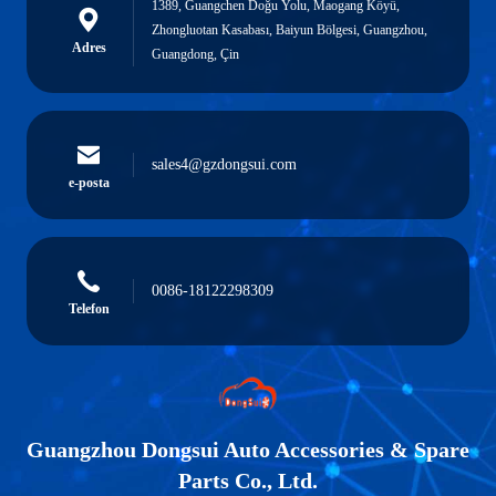
1389, Guangchen Doğu Yolu, Maogang Köyü,
Zhongluotan Kasabası, Baiyun Bölgesi, Guangzhou,
Adres
Guangdong, Çin
sales4@gzdongsui.com
e-posta
0086-18122298309
Telefon
Guangzhou Dongsui Auto Accessories & Spare
Parts Co., Ltd.