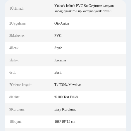
Yüksek kaliteli PVC Su Geçirmez kamyon
1Ürün adı:
kapağı yatak roll up kamyon yatak örtüsü
2Uygulama:
Oto Araba
3Malzeme:
PVC
4Renk:
Siyah
5İşlev:
Koruma
6stil:
Basit
7Ödeme koşulu:
T / T30% Mevduat
8Kalite:
%100 Test Edildi
9Kurulum:
Esay Kurulumu
10boyut:
168*19*15 cm