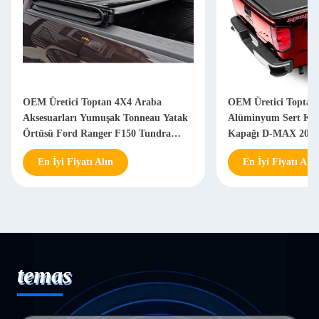
OEM Üretici Toptan 4X4 Araba
OEM Üretici Toptan 
Aksesuarları Yumuşak Tonneau Yatak
Alüminyum Sert Kat
Örtüsü Ford Ranger F150 Tundra
Kapağı D-MAX 2013 
Tacoma
En İyi Fiyatı Alın
En İyi Fiyatı Alın
temas