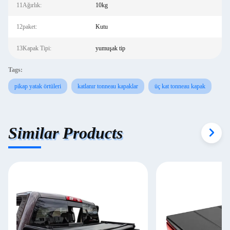
11Ağırlık:
10kg
12paket:
Kutu
13Kapak Tipi:
yumuşak tip
Tags:
pikap yatak örtüleri
katlanır tonneau kapaklar
üç kat tonneau kapak
Similar Products