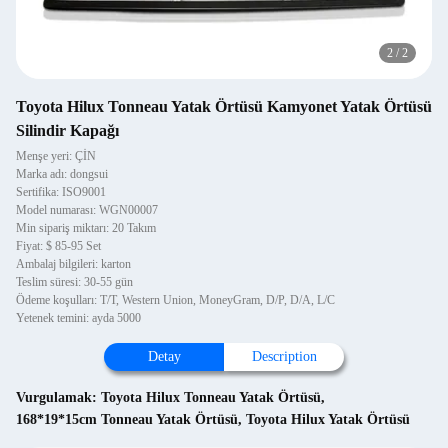
2
/
2
Toyota Hilux Tonneau Yatak Örtüsü Kamyonet Yatak Örtüsü
Silindir Kapağı
Menşe yeri: ÇİN
Marka adı: dongsui
Sertifika: ISO9001
Model numarası: WGN00007
Min sipariş miktarı: 20 Takım
Fiyat: $ 85-95 Set
Ambalaj bilgileri: karton
Teslim süresi: 30-55 gün
Ödeme koşulları: T/T, Western Union, MoneyGram, D/P, D/A, L/C
Yetenek temini: ayda 5000
Detay
Description
Vurgulamak:
Toyota Hilux Tonneau Yatak Örtüsü
,
168*19*15cm Tonneau Yatak Örtüsü
,
Toyota Hilux Yatak Örtüsü