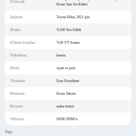
1Ürün adı:
Krom Tam Set Kitleri
2teçhizat:
Toyota Hilux 2021 için
3Kalite:
%100 Test Edildi
4Ödeme koşulları:
%30 T/T Avansı
5Paketleme:
karton
6Renk:
siyah ve şerit
7Kurulum:
Esay Kurulumu
8Malzeme:
Krom Takımı
9Konum:
araba örtüsü
10Hizmet:
OEM ODM'si
Tags: