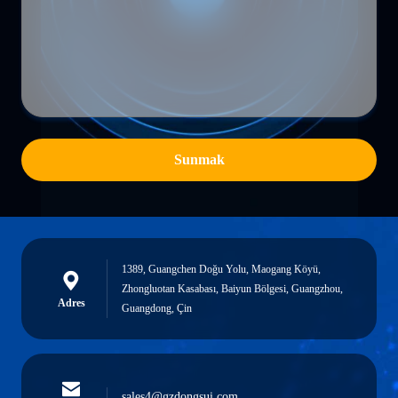
Sunmak
1389, Guangchen Doğu Yolu, Maogang Köyü,
Zhongluotan Kasabası, Baiyun Bölgesi, Guangzhou,
Adres
Guangdong, Çin
sales4@gzdongsui.com