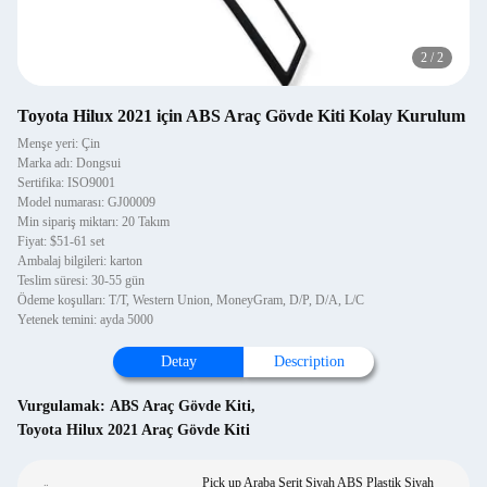
2
/
2
Toyota Hilux 2021 için ABS Araç Gövde Kiti Kolay Kurulum
Menşe yeri: Çin
Marka adı: Dongsui
Sertifika: ISO9001
Model numarası: GJ00009
Min sipariş miktarı: 20 Takım
Fiyat: $51-61 set
Ambalaj bilgileri: karton
Teslim süresi: 30-55 gün
Ödeme koşulları: T/T, Western Union, MoneyGram, D/P, D/A, L/C
Yetenek temini: ayda 5000
Detay
Description
Vurgulamak:
ABS Araç Gövde Kiti
,
Toyota Hilux 2021 Araç Gövde Kiti
Pick up Araba Şerit Siyah ABS Plastik Siyah