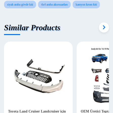
siyah araba gövde kiti
4x4 araba aksesuarları
kamyon krom kiti
Similar Products
Toyota Land Cruiser Landcruiser için
OEM Üretici Toptan 